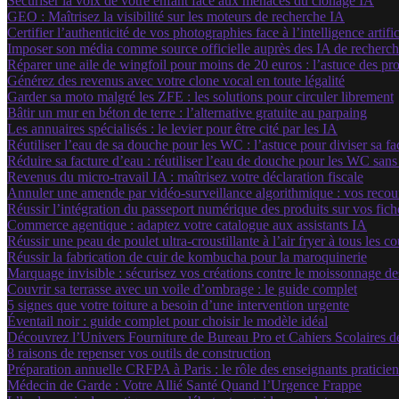
Sécuriser la voix de votre enfant face aux menaces du clonage IA
GEO : Maîtrisez la visibilité sur les moteurs de recherche IA
Certifier l’authenticité de vos photographies face à l’intelligence artific
Imposer son média comme source officielle auprès des IA de recherc
Réparer une aile de wingfoil pour moins de 20 euros : l’astuce des pr
Générez des revenus avec votre clone vocal en toute légalité
Garder sa moto malgré les ZFE : les solutions pour circuler librement
Bâtir un mur en béton de terre : l’alternative gratuite au parpaing
Les annuaires spécialisés : le levier pour être cité par les IA
Réutiliser l’eau de sa douche pour les WC : l’astuce pour diviser sa f
Réduire sa facture d’eau : réutiliser l’eau de douche pour les WC sans
Revenus du micro-travail IA : maîtrisez votre déclaration fiscale
Annuler une amende par vidéo-surveillance algorithmique : vos recour
Réussir l’intégration du passeport numérique des produits sur vos fiche
Commerce agentique : adaptez votre catalogue aux assistants IA
Réussir une peau de poulet ultra-croustillante à l’air fryer à tous les c
Réussir la fabrication de cuir de kombucha pour la maroquinerie
Marquage invisible : sécurisez vos créations contre le moissonnage d
Couvrir sa terrasse avec un voile d’ombrage : le guide complet
5 signes que votre toiture a besoin d’une intervention urgente
Éventail noir : guide complet pour choisir le modèle idéal
Découvrez l’Univers Fourniture de Bureau Pro et Cahiers Scolaires d
8 raisons de repenser vos outils de construction
Préparation annuelle CRFPA à Paris : le rôle des enseignants praticien
Médecin de Garde : Votre Allié Santé Quand l’Urgence Frappe