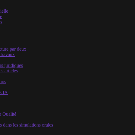
ielle
he
os
acture par deux
 travaux
s juridiques
s articles
oups
es IA
e Qualité
s dans les simulations orales