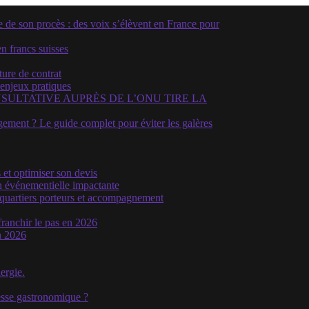
e son procès : des voix s’élèvent en France pour
n francs suisses
ture de contrat
 enjeux pratiques
SULTATIVE AUPRÈS DE L’ONU TIRE LA
ment ? Le guide complet pour éviter les galères
 et optimiser son devis
n événementielle impactante
, quartiers porteurs et accompagnement
franchir le pas en 2026
n 2026
ergie.
hesse gastronomique ?