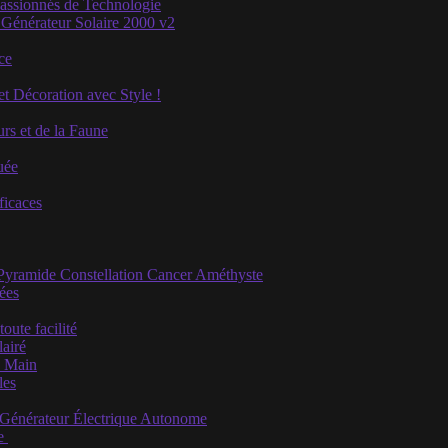
Passionnés de Technologie
 Générateur Solaire 2000 v2
ce
et Décoration avec Style !
rs et de la Faune
uée
ficaces
 Pyramide Constellation Cancer Améthyste
iées
ute facilité
airé
e Main
les
u Générateur Électrique Autonome
se