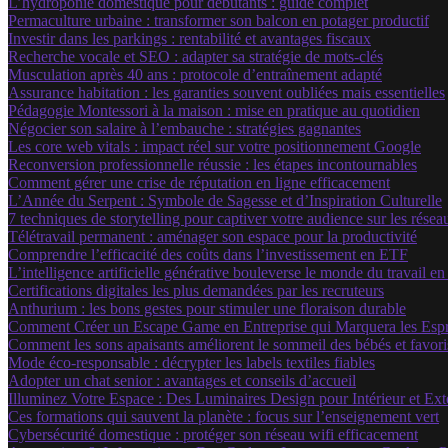
L’hydroponie domestique pour débutants : guide complet
Permaculture urbaine : transformer son balcon en potager productif
Investir dans les parkings : rentabilité et avantages fiscaux
Recherche vocale et SEO : adapter sa stratégie de mots-clés
Musculation après 40 ans : protocole d’entraînement adapté
Assurance habitation : les garanties souvent oubliées mais essentielles
Pédagogie Montessori à la maison : mise en pratique au quotidien
Négocier son salaire à l’embauche : stratégies gagnantes
Les core web vitals : impact réel sur votre positionnement Google
Reconversion professionnelle réussie : les étapes incontournables
Comment gérer une crise de réputation en ligne efficacement
L’Année du Serpent : Symbole de Sagesse et d’Inspiration Culturelle
7 techniques de storytelling pour captiver votre audience sur les rése
Télétravail permanent : aménager son espace pour la productivité
Comprendre l’efficacité des coûts dans l’investissement en ETF
L’intelligence artificielle générative bouleverse le monde du travail e
Certifications digitales les plus demandées par les recruteurs
Anthurium : les bons gestes pour stimuler une floraison durable
Comment Créer un Escape Game en Entreprise qui Marquera les Espr
Comment les sons apaisants améliorent le sommeil des bébés et favor
Mode éco-responsable : décrypter les labels textiles fiables
Adopter un chat senior : avantages et conseils d’accueil
Illuminez Votre Espace : Des Luminaires Design pour Intérieur et Ext
Ces formations qui sauvent la planète : focus sur l’enseignement vert
Cybersécurité domestique : protéger son réseau wifi efficacement