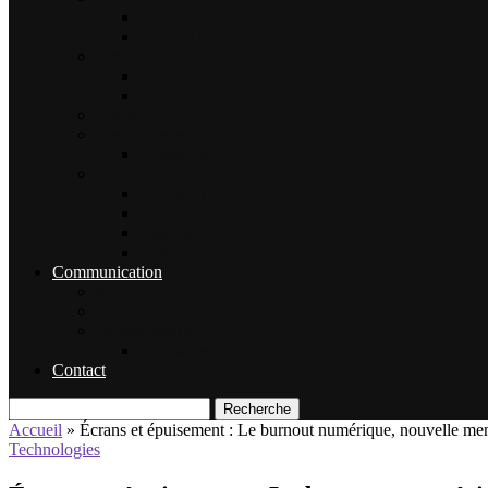
Sécurité
Animaux
Famille
Enfant – Bébé
Mariage
Emploi
Enseignement
Formation
Loisirs
Shopping
Photographie
Cadeaux
Voyance
Communication
Médias
Publicité
Référencement
Annuaires
Contact
Recherche
Accueil
»
Écrans et épuisement : Le burnout numérique, nouvelle men
Technologies