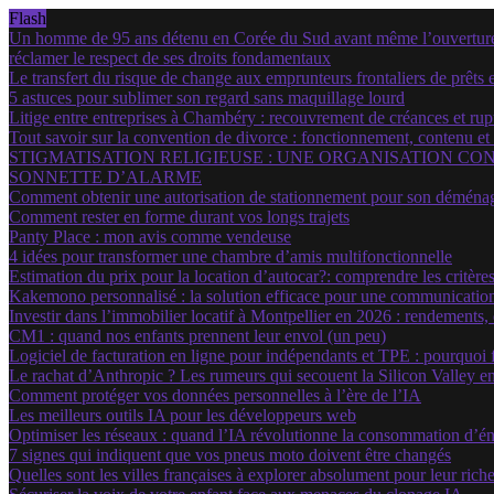
Flash
Un homme de 95 ans détenu en Corée du Sud avant même l’ouverture d
réclamer le respect de ses droits fondamentaux
Le transfert du risque de change aux emprunteurs frontaliers de prêts e
5 astuces pour sublimer son regard sans maquillage lourd
Litige entre entreprises à Chambéry : recouvrement de créances et rup
Tout savoir sur la convention de divorce : fonctionnement, contenu et
STIGMATISATION RELIGIEUSE : UNE ORGANISATION CON
SONNETTE D’ALARME
Comment obtenir une autorisation de stationnement pour son déménage
Comment rester en forme durant vos longs trajets
Panty Place : mon avis comme vendeuse
4 idées pour transformer une chambre d’amis multifonctionnelle
Estimation du prix pour la location d’autocar?: comprendre les critères
Kakemono personnalisé : la solution efficace pour une communicatio
Investir dans l’immobilier locatif à Montpellier en 2026 : rendements
CM1 : quand nos enfants prennent leur envol (un peu)
Logiciel de facturation en ligne pour indépendants et TPE : pourquoi 
Le rachat d’Anthropic ? Les rumeurs qui secouent la Silicon Valley e
Comment protéger vos données personnelles à l’ère de l’IA
Les meilleurs outils IA pour les développeurs web
Optimiser les réseaux : quand l’IA révolutionne la consommation d’én
7 signes qui indiquent que vos pneus moto doivent être changés
Quelles sont les villes françaises à explorer absolument pour leur ric