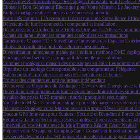
Accessoires & Informatique : Des Gadgets Innovants pour Geeks et 
Choisir le Bon Générateur Électrique pour Votre Maison : Le Jackery
Budget mariage réaliste : postes de dépenses à prévoir
Porte-clés Espion : L’Accessoire Discret pour une Surveillance Effica
Détecteurs de fumée connectés : comparatif et installation
Découvrez notre Collection de Tirelires Originales : Alliez Économie 
Achats en ligne : éviter les arnaques et sécuriser ses transactions
Caméras de Chasse HD : Surveillance Innovante des Espaces Extérieu
Choisir son ordinateur portable selon ses besoins réels
Diversification alimentaire menée par l’enfant : méthode DME expliq
Stockage cloud sécurisé : comparatif des meilleures solutions
Comment protéger sa maison des moustiques en été ? Les solutions ef
Organiser un mariage écoresponsable sans compromettre l’élégance
Batch cooking : préparer ses repas de la semaine en 2 heures
Trouver des chantiers en tant qu’artisan indépendant
Découvrez les Orgonites du Zodiaque : Élevez votre Énergie avec la
Devenir auto-entrepreneur artisan : démarches administratives simplif
Installer des prises USB murales : tutoriel pratique et sécuritaire
YouTube to MP4 : La méthode simple pour télécharger des vidéos en to
Décorez et Protégez votre Maison avec un Attrape-Rêves Géant et Écl
Traceur GPS Innovant pour Seniors : Sécurité et Bien-être à Portée d
Réduire sa facture électrique : gestes simples et investissements rentab
Émerveillez Vos Matins avec le Mug Thermo-Réactif Cœur Pixélisé
Préparer votre Voyage en Camping-Car : Conseils et Introduction a
Les secrets des faux cils : techniques et conseils pour un regard inten