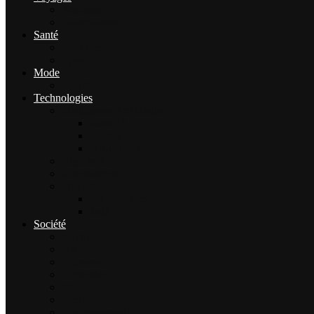
Tourisme
Gastronomie
Santé
Bien-être
Sport
Mode
Beauté
Technologies
Intelligence Artificielle
outils IA
Guides
Actualités IA
High-tech
Informatique
Internet
E-Commerce
Jeux
Société
Culture
Art
Sciences
Économie
Musique
Droit
Environnement