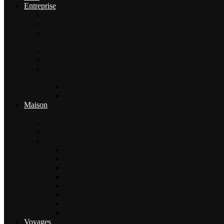
Entreprise
Finance
Immobilier
Commerce
Assurance
Agriculture
Artisanat
Textile
Transport
Automobile
Moto
Maison
Décoration
Bricolage
Cuisine
Artisans & Bâtiment
Plomberie
Serrurerie
Électricité
Rénovation intérieure
Menuiserie / Charpente
Maçonnerie
Peinture / Décoration
Toiture & couverture
Voyages