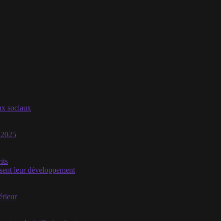
aux sociaux
n 2025
its
isent leur développement
érieur