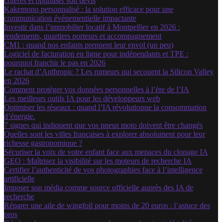
critères et optimiser son devis
Kakemono personnalisé : la solution efficace pour une
communication événementielle impactante
Investir dans l’immobilier locatif à Montpellier en 2026 :
rendements, quartiers porteurs et accompagnement
CM1 : quand nos enfants prennent leur envol (un peu)
Logiciel de facturation en ligne pour indépendants et TPE :
pourquoi franchir le pas en 2026
Le rachat d’Anthropic ? Les rumeurs qui secouent la Silicon Valley
en 2026
Comment protéger vos données personnelles à l’ère de l’IA
Les meilleurs outils IA pour les développeurs web
Optimiser les réseaux : quand l’IA révolutionne la consommation
d’énergie.
7 signes qui indiquent que vos pneus moto doivent être changés
Quelles sont les villes françaises à explorer absolument pour leur
richesse gastronomique ?
Sécuriser la voix de votre enfant face aux menaces du clonage IA
GEO : Maîtrisez la visibilité sur les moteurs de recherche IA
Certifier l’authenticité de vos photographies face à l’intelligence
artificielle
Imposer son média comme source officielle auprès des IA de
recherche
Réparer une aile de wingfoil pour moins de 20 euros : l’astuce des
pros