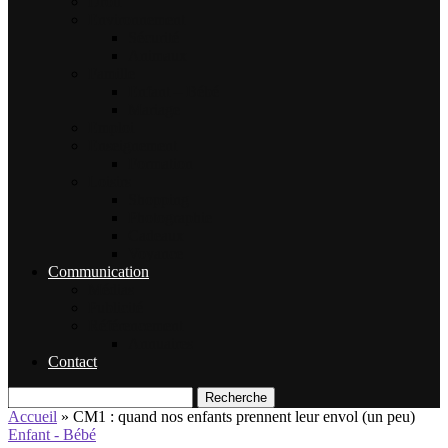
Droit
Environnement
Sécurité
Animaux
Famille
Enfant – Bébé
Mariage
Emploi
Enseignement
Formation
Loisirs
Shopping
Photographie
Cadeaux
Voyance
Communication
Médias
Publicité
Référencement
Annuaires
Contact
Recherche
Accueil
»
CM1 : quand nos enfants prennent leur envol (un peu)
Enfant - Bébé