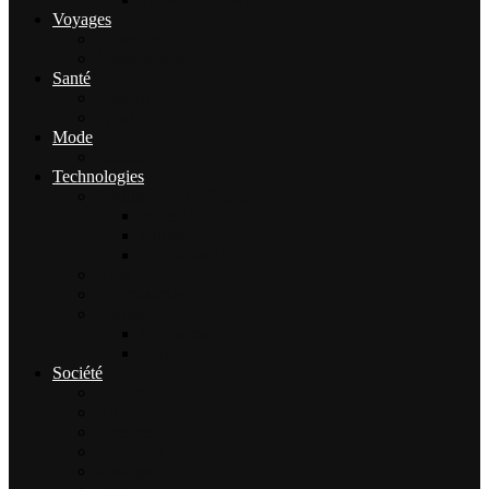
Voyages
Tourisme
Gastronomie
Santé
Bien-être
Sport
Mode
Beauté
Technologies
Intelligence Artificielle
outils IA
Guides
Actualités IA
High-tech
Informatique
Internet
E-Commerce
Jeux
Société
Culture
Art
Sciences
Économie
Musique