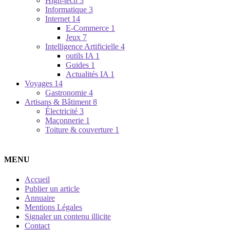
High-tech
3
Informatique
3
Internet
14
E-Commerce
1
Jeux
7
Intelligence Artificielle
4
outils IA
1
Guides
1
Actualités IA
1
Voyages
14
Gastronomie
4
Artisans & Bâtiment
8
Électricité
3
Maçonnerie
1
Toiture & couverture
1
MENU
Accueil
Publier un article
Annuaire
Mentions Légales
Signaler un contenu illicite
Contact