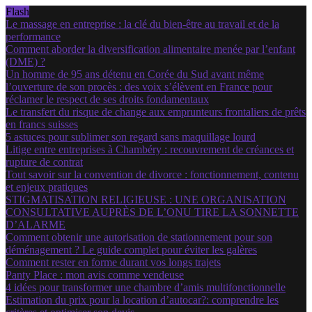
Flash
Le massage en entreprise : la clé du bien-être au travail et de la
performance
Comment aborder la diversification alimentaire menée par l’enfant
(DME) ?
Un homme de 95 ans détenu en Corée du Sud avant même
l’ouverture de son procès : des voix s’élèvent en France pour
réclamer le respect de ses droits fondamentaux
Le transfert du risque de change aux emprunteurs frontaliers de prêts
en francs suisses
5 astuces pour sublimer son regard sans maquillage lourd
Litige entre entreprises à Chambéry : recouvrement de créances et
rupture de contrat
Tout savoir sur la convention de divorce : fonctionnement, contenu
et enjeux pratiques
STIGMATISATION RELIGIEUSE : UNE ORGANISATION
CONSULTATIVE AUPRÈS DE L’ONU TIRE LA SONNETTE
D’ALARME
Comment obtenir une autorisation de stationnement pour son
déménagement ? Le guide complet pour éviter les galères
Comment rester en forme durant vos longs trajets
Panty Place : mon avis comme vendeuse
4 idées pour transformer une chambre d’amis multifonctionnelle
Estimation du prix pour la location d’autocar?: comprendre les