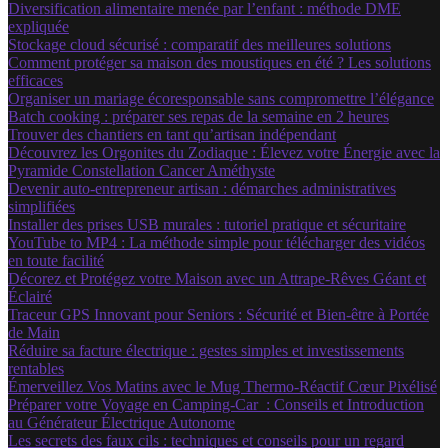
Diversification alimentaire menée par l’enfant : méthode DME
expliquée
Stockage cloud sécurisé : comparatif des meilleures solutions
Comment protéger sa maison des moustiques en été ? Les solutions
efficaces
Organiser un mariage écoresponsable sans compromettre l’élégance
Batch cooking : préparer ses repas de la semaine en 2 heures
Trouver des chantiers en tant qu’artisan indépendant
Découvrez les Orgonites du Zodiaque : Élevez votre Énergie avec la
Pyramide Constellation Cancer Améthyste
Devenir auto-entrepreneur artisan : démarches administratives
simplifiées
Installer des prises USB murales : tutoriel pratique et sécuritaire
YouTube to MP4 : La méthode simple pour télécharger des vidéos
en toute facilité
Décorez et Protégez votre Maison avec un Attrape-Rêves Géant et
Éclairé
Traceur GPS Innovant pour Seniors : Sécurité et Bien-être à Portée
de Main
Réduire sa facture électrique : gestes simples et investissements
rentables
Émerveillez Vos Matins avec le Mug Thermo-Réactif Cœur Pixélisé
Préparer votre Voyage en Camping-Car : Conseils et Introduction
au Générateur Électrique Autonome
Les secrets des faux cils : techniques et conseils pour un regard