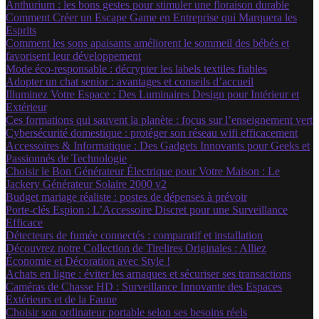
Anthurium : les bons gestes pour stimuler une floraison durable
Comment Créer un Escape Game en Entreprise qui Marquera les
Esprits
Comment les sons apaisants améliorent le sommeil des bébés et
favorisent leur développement
Mode éco-responsable : décrypter les labels textiles fiables
Adopter un chat senior : avantages et conseils d’accueil
Illuminez Votre Espace : Des Luminaires Design pour Intérieur et
Extérieur
Ces formations qui sauvent la planète : focus sur l’enseignement vert
Cybersécurité domestique : protéger son réseau wifi efficacement
Accessoires & Informatique : Des Gadgets Innovants pour Geeks et
Passionnés de Technologie
Choisir le Bon Générateur Électrique pour Votre Maison : Le
Jackery Générateur Solaire 2000 v2
Budget mariage réaliste : postes de dépenses à prévoir
Porte-clés Espion : L’Accessoire Discret pour une Surveillance
Efficace
Détecteurs de fumée connectés : comparatif et installation
Découvrez notre Collection de Tirelires Originales : Alliez
Économie et Décoration avec Style !
Achats en ligne : éviter les arnaques et sécuriser ses transactions
Caméras de Chasse HD : Surveillance Innovante des Espaces
Extérieurs et de la Faune
Choisir son ordinateur portable selon ses besoins réels