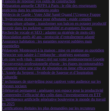
8 raisons de repenser vos outils de construction
Préparation annuelle CRFPA à Paris : le rôle des enseignants
praticiens dans les simulations orales
Médecin de Garde : Votre Allié Santé Quand l’Urgence Frappe
L’hydroponie domestique pour débutants : guide complet
Permaculture urbaine : transformer son balcon en potager productif
Investir dans les parkings : rentabilité et avantages fiscaux
Recherche vocale et SEO : adapter sa stratégie de mots-clés
Musculation après 40 ans : protocole d’entraînement adapté
Assurance habitation : les garanties souvent oubliées mais
essentielles
Pédagogie Montessori à la maison : mise en pratique au quotidien
Négocier son salaire à l’embauche : stratégies gagnantes
Les core web vitals : impact réel sur votre positionnement Google
Reconversion professionnelle réussie : les étapes incontournables
Comment gérer une crise de réputation en ligne efficacement
L’Année du Serpent : Symbole de Sagesse et d’Inspiration
Culturelle
7 techniques de storytelling pour captiver votre audience sur les
réseaux sociaux
Télétravail permanent : aménager son espace pour la productivité
Comprendre l’efficacité des coûts dans l’investissement en ETF
L’intelligence artificielle générative bouleverse le monde du travail
en 2025
Certifications digitales les plus demandées par les recruteurs