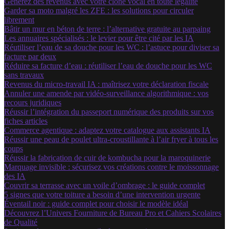
Générez des revenus avec votre clone vocal en toute légalité
Garder sa moto malgré les ZFE : les solutions pour circuler
librement
Bâtir un mur en béton de terre : l’alternative gratuite au parpaing
Les annuaires spécialisés : le levier pour être cité par les IA
Réutiliser l’eau de sa douche pour les WC : l’astuce pour diviser sa
facture par deux
Réduire sa facture d’eau : réutiliser l’eau de douche pour les WC
sans travaux
Revenus du micro-travail IA : maîtrisez votre déclaration fiscale
Annuler une amende par vidéo-surveillance algorithmique : vos
recours juridiques
Réussir l’intégration du passeport numérique des produits sur vos
fiches articles
Commerce agentique : adaptez votre catalogue aux assistants IA
Réussir une peau de poulet ultra-croustillante à l’air fryer à tous les
coups
Réussir la fabrication de cuir de kombucha pour la maroquinerie
Marquage invisible : sécurisez vos créations contre le moissonnage
des IA
Couvrir sa terrasse avec un voile d’ombrage : le guide complet
5 signes que votre toiture a besoin d’une intervention urgente
Éventail noir : guide complet pour choisir le modèle idéal
Découvrez l’Univers Fourniture de Bureau Pro et Cahiers Scolaires
de Qualité