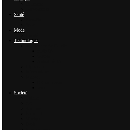
Tourisme
Gastronomie
Santé
Bien-être
Sport
Mode
Beauté
Technologies
Intelligence Artificielle
outils IA
Guides
Actualités IA
High-tech
Informatique
Internet
E-Commerce
Jeux
Société
Culture
Art
Sciences
Économie
Musique
Droit
Environnement