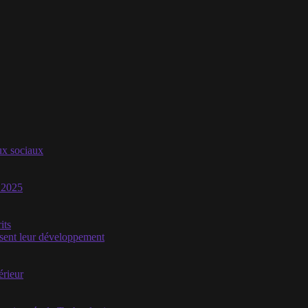
aux sociaux
n 2025
its
isent leur développement
érieur