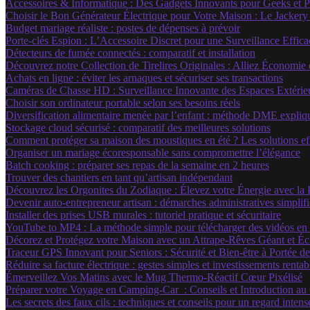
Accessoires & Informatique : Des Gadgets Innovants pour Geeks et 
Choisir le Bon Générateur Électrique pour Votre Maison : Le Jackery
Budget mariage réaliste : postes de dépenses à prévoir
Porte-clés Espion : L’Accessoire Discret pour une Surveillance Effica
Détecteurs de fumée connectés : comparatif et installation
Découvrez notre Collection de Tirelires Originales : Alliez Économie 
Achats en ligne : éviter les arnaques et sécuriser ses transactions
Caméras de Chasse HD : Surveillance Innovante des Espaces Extérieu
Choisir son ordinateur portable selon ses besoins réels
Diversification alimentaire menée par l’enfant : méthode DME expliq
Stockage cloud sécurisé : comparatif des meilleures solutions
Comment protéger sa maison des moustiques en été ? Les solutions ef
Organiser un mariage écoresponsable sans compromettre l’élégance
Batch cooking : préparer ses repas de la semaine en 2 heures
Trouver des chantiers en tant qu’artisan indépendant
Découvrez les Orgonites du Zodiaque : Élevez votre Énergie avec la
Devenir auto-entrepreneur artisan : démarches administratives simplif
Installer des prises USB murales : tutoriel pratique et sécuritaire
YouTube to MP4 : La méthode simple pour télécharger des vidéos en to
Décorez et Protégez votre Maison avec un Attrape-Rêves Géant et Écl
Traceur GPS Innovant pour Seniors : Sécurité et Bien-être à Portée d
Réduire sa facture électrique : gestes simples et investissements rentab
Émerveillez Vos Matins avec le Mug Thermo-Réactif Cœur Pixélisé
Préparer votre Voyage en Camping-Car : Conseils et Introduction a
Les secrets des faux cils : techniques et conseils pour un regard inten