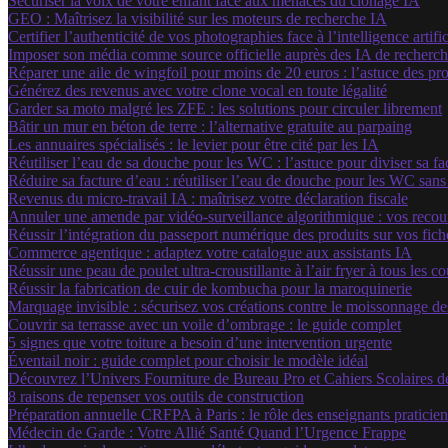
Sécuriser la voix de votre enfant face aux menaces du clonage IA
GEO : Maîtrisez la visibilité sur les moteurs de recherche IA
Certifier l’authenticité de vos photographies face à l’intelligence artific
Imposer son média comme source officielle auprès des IA de recherc
Réparer une aile de wingfoil pour moins de 20 euros : l’astuce des pr
Générez des revenus avec votre clone vocal en toute légalité
Garder sa moto malgré les ZFE : les solutions pour circuler librement
Bâtir un mur en béton de terre : l’alternative gratuite au parpaing
Les annuaires spécialisés : le levier pour être cité par les IA
Réutiliser l’eau de sa douche pour les WC : l’astuce pour diviser sa f
Réduire sa facture d’eau : réutiliser l’eau de douche pour les WC sans
Revenus du micro-travail IA : maîtrisez votre déclaration fiscale
Annuler une amende par vidéo-surveillance algorithmique : vos recour
Réussir l’intégration du passeport numérique des produits sur vos fiche
Commerce agentique : adaptez votre catalogue aux assistants IA
Réussir une peau de poulet ultra-croustillante à l’air fryer à tous les c
Réussir la fabrication de cuir de kombucha pour la maroquinerie
Marquage invisible : sécurisez vos créations contre le moissonnage d
Couvrir sa terrasse avec un voile d’ombrage : le guide complet
5 signes que votre toiture a besoin d’une intervention urgente
Éventail noir : guide complet pour choisir le modèle idéal
Découvrez l’Univers Fourniture de Bureau Pro et Cahiers Scolaires d
8 raisons de repenser vos outils de construction
Préparation annuelle CRFPA à Paris : le rôle des enseignants praticien
Médecin de Garde : Votre Allié Santé Quand l’Urgence Frappe