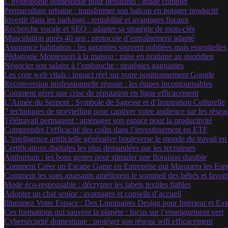
L’hydroponie domestique pour débutants : guide complet
Permaculture urbaine : transformer son balcon en potager productif
Investir dans les parkings : rentabilité et avantages fiscaux
Recherche vocale et SEO : adapter sa stratégie de mots-clés
Musculation après 40 ans : protocole d’entraînement adapté
Assurance habitation : les garanties souvent oubliées mais essentielles
Pédagogie Montessori à la maison : mise en pratique au quotidien
Négocier son salaire à l’embauche : stratégies gagnantes
Les core web vitals : impact réel sur votre positionnement Google
Reconversion professionnelle réussie : les étapes incontournables
Comment gérer une crise de réputation en ligne efficacement
L’Année du Serpent : Symbole de Sagesse et d’Inspiration Culturelle
7 techniques de storytelling pour captiver votre audience sur les rése
Télétravail permanent : aménager son espace pour la productivité
Comprendre l’efficacité des coûts dans l’investissement en ETF
L’intelligence artificielle générative bouleverse le monde du travail e
Certifications digitales les plus demandées par les recruteurs
Anthurium : les bons gestes pour stimuler une floraison durable
Comment Créer un Escape Game en Entreprise qui Marquera les Espr
Comment les sons apaisants améliorent le sommeil des bébés et favor
Mode éco-responsable : décrypter les labels textiles fiables
Adopter un chat senior : avantages et conseils d’accueil
Illuminez Votre Espace : Des Luminaires Design pour Intérieur et Ext
Ces formations qui sauvent la planète : focus sur l’enseignement vert
Cybersécurité domestique : protéger son réseau wifi efficacement