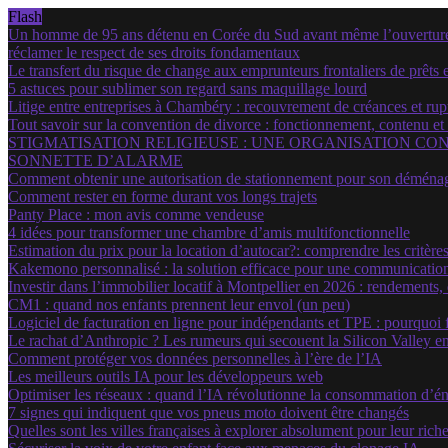
Flash
Un homme de 95 ans détenu en Corée du Sud avant même l’ouverture d
réclamer le respect de ses droits fondamentaux
Le transfert du risque de change aux emprunteurs frontaliers de prêts e
5 astuces pour sublimer son regard sans maquillage lourd
Litige entre entreprises à Chambéry : recouvrement de créances et rup
Tout savoir sur la convention de divorce : fonctionnement, contenu et
STIGMATISATION RELIGIEUSE : UNE ORGANISATION CON
SONNETTE D’ALARME
Comment obtenir une autorisation de stationnement pour son déménage
Comment rester en forme durant vos longs trajets
Panty Place : mon avis comme vendeuse
4 idées pour transformer une chambre d’amis multifonctionnelle
Estimation du prix pour la location d’autocar?: comprendre les critères
Kakemono personnalisé : la solution efficace pour une communicatio
Investir dans l’immobilier locatif à Montpellier en 2026 : rendements
CM1 : quand nos enfants prennent leur envol (un peu)
Logiciel de facturation en ligne pour indépendants et TPE : pourquoi 
Le rachat d’Anthropic ? Les rumeurs qui secouent la Silicon Valley e
Comment protéger vos données personnelles à l’ère de l’IA
Les meilleurs outils IA pour les développeurs web
Optimiser les réseaux : quand l’IA révolutionne la consommation d’én
7 signes qui indiquent que vos pneus moto doivent être changés
Quelles sont les villes françaises à explorer absolument pour leur ric