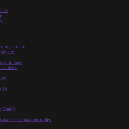
ielle
he
os
acture par deux
 travaux
s juridiques
s articles
oups
es IA
e Qualité
s dans les simulations orales