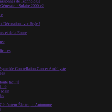
Passionnés de Technologie
 Générateur Solaire 2000 v2
ce
et Décoration avec Style !
rs et de la Faune
uée
ficaces
 Pyramide Constellation Cancer Améthyste
iées
ute facilité
airé
e Main
les
u Générateur Électrique Autonome
se