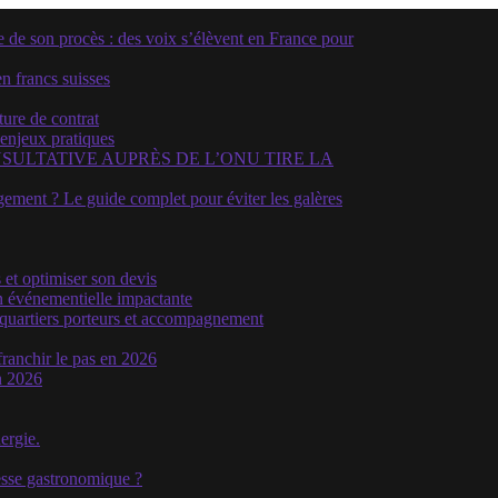
e son procès : des voix s’élèvent en France pour
n francs suisses
ture de contrat
 enjeux pratiques
SULTATIVE AUPRÈS DE L’ONU TIRE LA
ment ? Le guide complet pour éviter les galères
 et optimiser son devis
n événementielle impactante
, quartiers porteurs et accompagnement
franchir le pas en 2026
n 2026
ergie.
hesse gastronomique ?