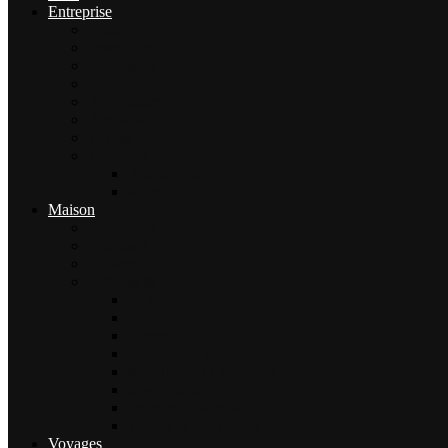
Entreprise
Finance
Immobilier
Commerce
Assurance
Agriculture
Artisanat
Textile
Transport
Automobile
Moto
Maison
Décoration
Bricolage
Cuisine
Artisans & Bâtiment
Plomberie
Serrurerie
Électricité
Rénovation intérieure
Menuiserie / Charpente
Maçonnerie
Peinture / Décoration
Toiture & couverture
Voyages