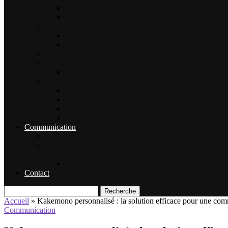
Sécurité
Animaux
Famille
Enfant – Bébé
Mariage
Emploi
Enseignement
Formation
Loisirs
Shopping
Photographie
Cadeaux
Voyance
Communication
Médias
Publicité
Référencement
Annuaires
Contact
Recherche
Accueil
»
Kakemono personnalisé : la solution efficace pour une co
Communication