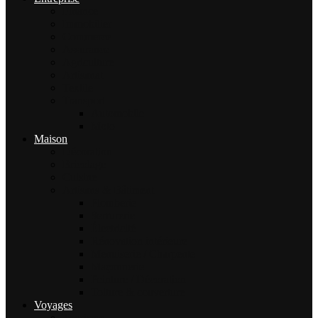
Finance
Immobilier
Commerce
Assurance
Agriculture
Artisanat
Textile
Transport
Automobile
Moto
Maison
Décoration
Bricolage
Cuisine
Artisans & Bâtiment
Plomberie
Serrurerie
Électricité
Rénovation intérieure
Menuiserie / Charpente
Maçonnerie
Peinture / Décoration
Toiture & couverture
Voyages
Tourisme