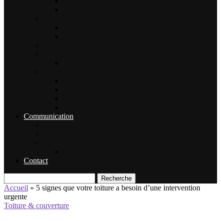
Sécurité
Animaux
Famille
Enfant – Bébé
Mariage
Emploi
Enseignement
Formation
Loisirs
Shopping
Photographie
Cadeaux
Voyance
Communication
Médias
Publicité
Référencement
Annuaires
Contact
Recherche
Accueil
»
5 signes que votre toiture a besoin d’une intervention
urgente
Toiture & couverture