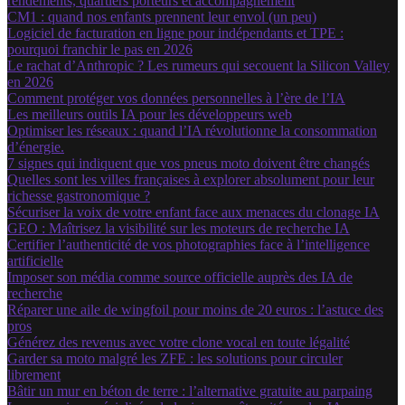
rendements, quartiers porteurs et accompagnement
CM1 : quand nos enfants prennent leur envol (un peu)
Logiciel de facturation en ligne pour indépendants et TPE :
pourquoi franchir le pas en 2026
Le rachat d’Anthropic ? Les rumeurs qui secouent la Silicon Valley
en 2026
Comment protéger vos données personnelles à l’ère de l’IA
Les meilleurs outils IA pour les développeurs web
Optimiser les réseaux : quand l’IA révolutionne la consommation
d’énergie.
7 signes qui indiquent que vos pneus moto doivent être changés
Quelles sont les villes françaises à explorer absolument pour leur
richesse gastronomique ?
Sécuriser la voix de votre enfant face aux menaces du clonage IA
GEO : Maîtrisez la visibilité sur les moteurs de recherche IA
Certifier l’authenticité de vos photographies face à l’intelligence
artificielle
Imposer son média comme source officielle auprès des IA de
recherche
Réparer une aile de wingfoil pour moins de 20 euros : l’astuce des
pros
Générez des revenus avec votre clone vocal en toute légalité
Garder sa moto malgré les ZFE : les solutions pour circuler
librement
Bâtir un mur en béton de terre : l’alternative gratuite au parpaing