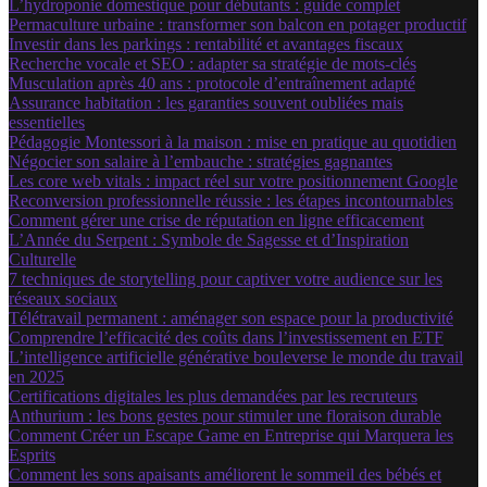
L’hydroponie domestique pour débutants : guide complet
Permaculture urbaine : transformer son balcon en potager productif
Investir dans les parkings : rentabilité et avantages fiscaux
Recherche vocale et SEO : adapter sa stratégie de mots-clés
Musculation après 40 ans : protocole d’entraînement adapté
Assurance habitation : les garanties souvent oubliées mais
essentielles
Pédagogie Montessori à la maison : mise en pratique au quotidien
Négocier son salaire à l’embauche : stratégies gagnantes
Les core web vitals : impact réel sur votre positionnement Google
Reconversion professionnelle réussie : les étapes incontournables
Comment gérer une crise de réputation en ligne efficacement
L’Année du Serpent : Symbole de Sagesse et d’Inspiration
Culturelle
7 techniques de storytelling pour captiver votre audience sur les
réseaux sociaux
Télétravail permanent : aménager son espace pour la productivité
Comprendre l’efficacité des coûts dans l’investissement en ETF
L’intelligence artificielle générative bouleverse le monde du travail
en 2025
Certifications digitales les plus demandées par les recruteurs
Anthurium : les bons gestes pour stimuler une floraison durable
Comment Créer un Escape Game en Entreprise qui Marquera les
Esprits
Comment les sons apaisants améliorent le sommeil des bébés et