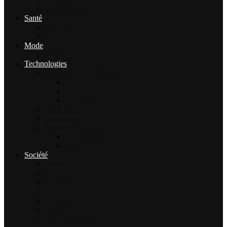
Gastronomie
Santé
Bien-être
Sport
Mode
Beauté
Technologies
Intelligence Artificielle
outils IA
Guides
Actualités IA
High-tech
Informatique
Internet
E-Commerce
Jeux
Société
Culture
Art
Sciences
Économie
Musique
Droit
Environnement