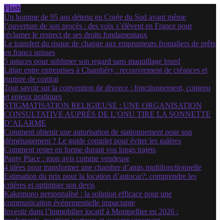
Flash
Un homme de 95 ans détenu en Corée du Sud avant même
l’ouverture de son procès : des voix s’élèvent en France pour
réclamer le respect de ses droits fondamentaux
Le transfert du risque de change aux emprunteurs frontaliers de prêts
en francs suisses
5 astuces pour sublimer son regard sans maquillage lourd
Litige entre entreprises à Chambéry : recouvrement de créances et
rupture de contrat
Tout savoir sur la convention de divorce : fonctionnement, contenu
et enjeux pratiques
STIGMATISATION RELIGIEUSE : UNE ORGANISATION
CONSULTATIVE AUPRÈS DE L’ONU TIRE LA SONNETTE
D’ALARME
Comment obtenir une autorisation de stationnement pour son
déménagement ? Le guide complet pour éviter les galères
Comment rester en forme durant vos longs trajets
Panty Place : mon avis comme vendeuse
4 idées pour transformer une chambre d’amis multifonctionnelle
Estimation du prix pour la location d’autocar?: comprendre les
critères et optimiser son devis
Kakemono personnalisé : la solution efficace pour une
communication événementielle impactante
Investir dans l’immobilier locatif à Montpellier en 2026 :