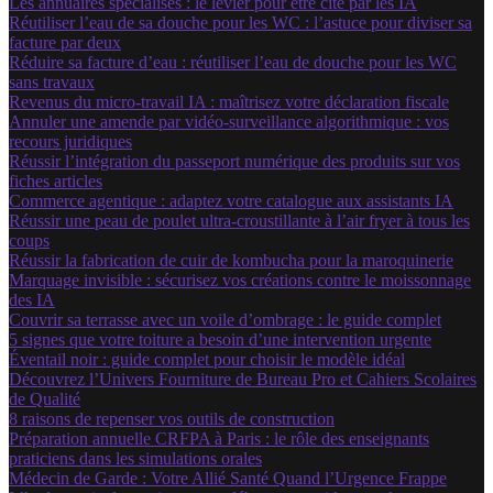
Les annuaires spécialisés : le levier pour être cité par les IA
Réutiliser l’eau de sa douche pour les WC : l’astuce pour diviser sa
facture par deux
Réduire sa facture d’eau : réutiliser l’eau de douche pour les WC
sans travaux
Revenus du micro-travail IA : maîtrisez votre déclaration fiscale
Annuler une amende par vidéo-surveillance algorithmique : vos
recours juridiques
Réussir l’intégration du passeport numérique des produits sur vos
fiches articles
Commerce agentique : adaptez votre catalogue aux assistants IA
Réussir une peau de poulet ultra-croustillante à l’air fryer à tous les
coups
Réussir la fabrication de cuir de kombucha pour la maroquinerie
Marquage invisible : sécurisez vos créations contre le moissonnage
des IA
Couvrir sa terrasse avec un voile d’ombrage : le guide complet
5 signes que votre toiture a besoin d’une intervention urgente
Éventail noir : guide complet pour choisir le modèle idéal
Découvrez l’Univers Fourniture de Bureau Pro et Cahiers Scolaires
de Qualité
8 raisons de repenser vos outils de construction
Préparation annuelle CRFPA à Paris : le rôle des enseignants
praticiens dans les simulations orales
Médecin de Garde : Votre Allié Santé Quand l’Urgence Frappe