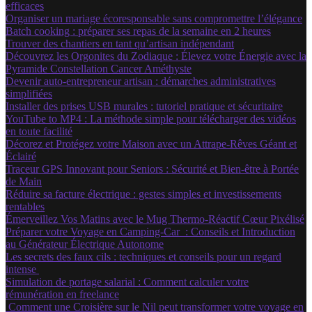
efficaces
Organiser un mariage écoresponsable sans compromettre l’élégance
Batch cooking : préparer ses repas de la semaine en 2 heures
Trouver des chantiers en tant qu’artisan indépendant
Découvrez les Orgonites du Zodiaque : Élevez votre Énergie avec la
Pyramide Constellation Cancer Améthyste
Devenir auto-entrepreneur artisan : démarches administratives
simplifiées
Installer des prises USB murales : tutoriel pratique et sécuritaire
YouTube to MP4 : La méthode simple pour télécharger des vidéos
en toute facilité
Décorez et Protégez votre Maison avec un Attrape-Rêves Géant et
Éclairé
Traceur GPS Innovant pour Seniors : Sécurité et Bien-être à Portée
de Main
Réduire sa facture électrique : gestes simples et investissements
rentables
Émerveillez Vos Matins avec le Mug Thermo-Réactif Cœur Pixélisé
Préparer votre Voyage en Camping-Car : Conseils et Introduction
au Générateur Électrique Autonome
Les secrets des faux cils : techniques et conseils pour un regard
intense
Simulation de portage salarial : Comment calculer votre
rémunération en freelance
Comment une Croisière sur le Nil peut transformer votre voyage en