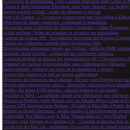
Accessoires & Informatique : Des Gadgets Innovants pour Geeks et 
Choisir le Bon Générateur Électrique pour Votre Maison : Le Jackery
Budget mariage réaliste : postes de dépenses à prévoir
Porte-clés Espion : L’Accessoire Discret pour une Surveillance Effica
Détecteurs de fumée connectés : comparatif et installation
Découvrez notre Collection de Tirelires Originales : Alliez Économie 
Achats en ligne : éviter les arnaques et sécuriser ses transactions
Caméras de Chasse HD : Surveillance Innovante des Espaces Extérieu
Choisir son ordinateur portable selon ses besoins réels
Diversification alimentaire menée par l’enfant : méthode DME expliq
Stockage cloud sécurisé : comparatif des meilleures solutions
Comment protéger sa maison des moustiques en été ? Les solutions ef
Organiser un mariage écoresponsable sans compromettre l’élégance
Batch cooking : préparer ses repas de la semaine en 2 heures
Trouver des chantiers en tant qu’artisan indépendant
Découvrez les Orgonites du Zodiaque : Élevez votre Énergie avec la
Devenir auto-entrepreneur artisan : démarches administratives simplif
Installer des prises USB murales : tutoriel pratique et sécuritaire
YouTube to MP4 : La méthode simple pour télécharger des vidéos en to
Décorez et Protégez votre Maison avec un Attrape-Rêves Géant et Écl
Traceur GPS Innovant pour Seniors : Sécurité et Bien-être à Portée d
Réduire sa facture électrique : gestes simples et investissements rentab
Émerveillez Vos Matins avec le Mug Thermo-Réactif Cœur Pixélisé
Préparer votre Voyage en Camping-Car : Conseils et Introduction a
Les secrets des faux cils : techniques et conseils pour un regard inten