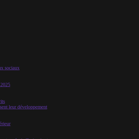
aux sociaux
n 2025
its
isent leur développement
érieur