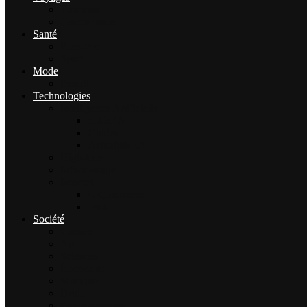
Tourisme
Gastronomie
Santé
Bien-être
Sport
Mode
Beauté
Technologies
Intelligence Artificielle
outils IA
Guides
Actualités IA
High-tech
Informatique
Internet
E-Commerce
Jeux
Société
Culture
Art
Sciences
Économie
Musique
Droit
Environnement