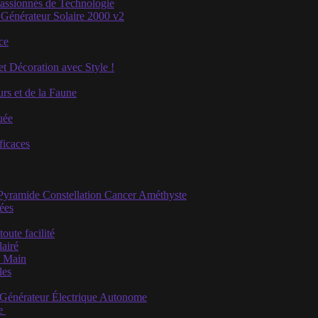
Passionnés de Technologie
 Générateur Solaire 2000 v2
ce
et Décoration avec Style !
rs et de la Faune
uée
ficaces
 Pyramide Constellation Cancer Améthyste
iées
ute facilité
airé
e Main
les
u Générateur Électrique Autonome
se