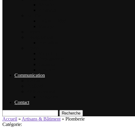
Sécurité
Animaux
Famille
Enfant – Bébé
Mariage
Emploi
Enseignement
Formation
Loisirs
Shopping
Photographie
Cadeaux
Voyance
Communication
Médias
Publicité
Référencement
Annuaires
Contact
Recherche
Accueil
»
Artisans & Bâtiment
»
Plomberie
Catégorie: