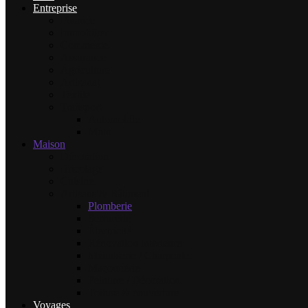
Entreprise
Finance
Immobilier
Commerce
Assurance
Agriculture
Artisanat
Textile
Transport
Automobile
Moto
Maison
Décoration
Bricolage
Cuisine
Artisans & Bâtiment
Plomberie
Serrurerie
Électricité
Rénovation intérieure
Menuiserie / Charpente
Maçonnerie
Peinture / Décoration
Toiture & couverture
Voyages