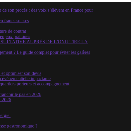
e son procès : des voix s’élèvent en France pour
n francs suisses
ture de contrat
 enjeux pratiques
SULTATIVE AUPRÈS DE L’ONU TIRE LA
ment ? Le guide complet pour éviter les galères
 et optimiser son devis
n événementielle impactante
, quartiers porteurs et accompagnement
franchir le pas en 2026
n 2026
ergie.
hesse gastronomique ?