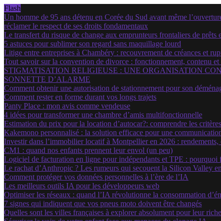
Flash
Un homme de 95 ans détenu en Corée du Sud avant même l’ouverture d
réclamer le respect de ses droits fondamentaux
Le transfert du risque de change aux emprunteurs frontaliers de prêts e
5 astuces pour sublimer son regard sans maquillage lourd
Litige entre entreprises à Chambéry : recouvrement de créances et rup
Tout savoir sur la convention de divorce : fonctionnement, contenu et
STIGMATISATION RELIGIEUSE : UNE ORGANISATION CON
SONNETTE D’ALARME
Comment obtenir une autorisation de stationnement pour son déménage
Comment rester en forme durant vos longs trajets
Panty Place : mon avis comme vendeuse
4 idées pour transformer une chambre d’amis multifonctionnelle
Estimation du prix pour la location d’autocar?: comprendre les critères
Kakemono personnalisé : la solution efficace pour une communicatio
Investir dans l’immobilier locatif à Montpellier en 2026 : rendements
CM1 : quand nos enfants prennent leur envol (un peu)
Logiciel de facturation en ligne pour indépendants et TPE : pourquoi 
Le rachat d’Anthropic ? Les rumeurs qui secouent la Silicon Valley e
Comment protéger vos données personnelles à l’ère de l’IA
Les meilleurs outils IA pour les développeurs web
Optimiser les réseaux : quand l’IA révolutionne la consommation d’én
7 signes qui indiquent que vos pneus moto doivent être changés
Quelles sont les villes françaises à explorer absolument pour leur ric