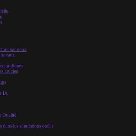
ielle
he
os
acture par deux
 travaux
s juridiques
s articles
oups
es IA
e Qualité
s dans les simulations orales