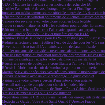
Sécuriser la voix de votre enfant face aux menaces du clonage IA
GEO : Maîtrisez la visibilité sur les moteurs de recherche IA
Certifier l’authenticité de vos photographies face à l’intelligence artific
Imposer son média comme source officielle auprès des IA de recherc
Réparer une aile de wingfoil pour moins de 20 euros : l’astuce des pr
Générez des revenus avec votre clone vocal en toute légalité
Garder sa moto malgré les ZFE : les solutions pour circuler librement
Bâtir un mur en béton de terre : l’alternative gratuite au parpaing
Les annuaires spécialisés : le levier pour être cité par les IA
Réutiliser l’eau de sa douche pour les WC : l’astuce pour diviser sa f
Réduire sa facture d’eau : réutiliser l’eau de douche pour les WC sans
Revenus du micro-travail IA : maîtrisez votre déclaration fiscale
Annuler une amende par vidéo-surveillance algorithmique : vos recour
Réussir l’intégration du passeport numérique des produits sur vos fiche
Commerce agentique : adaptez votre catalogue aux assistants IA
Réussir une peau de poulet ultra-croustillante à l’air fryer à tous les c
Réussir la fabrication de cuir de kombucha pour la maroquinerie
Marquage invisible : sécurisez vos créations contre le moissonnage d
Couvrir sa terrasse avec un voile d’ombrage : le guide complet
5 signes que votre toiture a besoin d’une intervention urgente
Éventail noir : guide complet pour choisir le modèle idéal
Découvrez l’Univers Fourniture de Bureau Pro et Cahiers Scolaires d
8 raisons de repenser vos outils de construction
Préparation annuelle CRFPA à Paris : le rôle des enseignants praticien
Médecin de Garde : Votre Allié Santé Quand l’Urgence Frappe