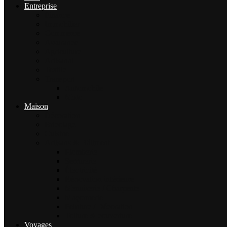
Entreprise
Finance
Immobilier
Commerce
Assurance
Agriculture
Artisanat
Textile
Transport
Automobile
Moto
Maison
Décoration
Bricolage
Cuisine
Artisans & Bâtiment
Plomberie
Serrurerie
Électricité
Rénovation intérieure
Menuiserie / Charpente
Maçonnerie
Peinture / Décoration
Toiture & couverture
Voyages