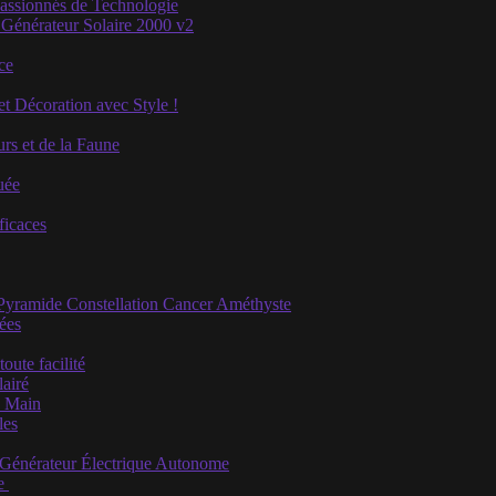
Passionnés de Technologie
 Générateur Solaire 2000 v2
ce
et Décoration avec Style !
rs et de la Faune
uée
ficaces
 Pyramide Constellation Cancer Améthyste
iées
ute facilité
airé
e Main
les
u Générateur Électrique Autonome
se