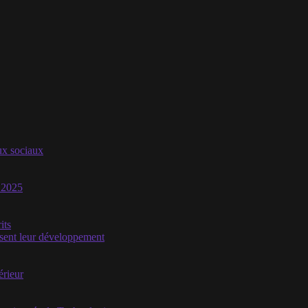
aux sociaux
n 2025
its
isent leur développement
érieur