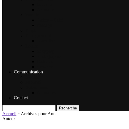
Sécurité
Animaux
Famille
Enfant – Bébé
Mariage
Emploi
Enseignement
Formation
Loisirs
Shopping
Photographie
Cadeaux
Voyance
Communication
Médias
Publicité
Référencement
Annuaires
Contact
Recherche
Accueil
»
Archives pour Anna
Auteur