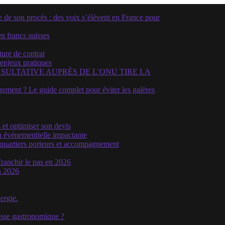
e son procès : des voix s’élèvent en France pour
n francs suisses
ture de contrat
 enjeux pratiques
SULTATIVE AUPRÈS DE L’ONU TIRE LA
ment ? Le guide complet pour éviter les galères
 et optimiser son devis
n événementielle impactante
, quartiers porteurs et accompagnement
franchir le pas en 2026
n 2026
ergie.
hesse gastronomique ?