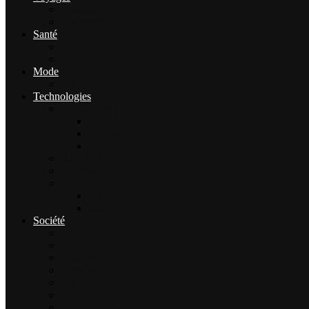
Tourisme
Gastronomie
Santé
Bien-être
Sport
Mode
Beauté
Technologies
Intelligence Artificielle
outils IA
Guides
Actualités IA
High-tech
Informatique
Internet
E-Commerce
Jeux
Société
Culture
Art
Sciences
Économie
Musique
Droit
Environnement