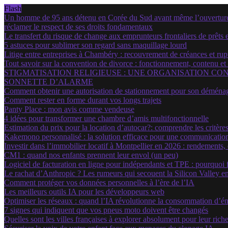
Flash
Un homme de 95 ans détenu en Corée du Sud avant même l’ouverture d
réclamer le respect de ses droits fondamentaux
Le transfert du risque de change aux emprunteurs frontaliers de prêts e
5 astuces pour sublimer son regard sans maquillage lourd
Litige entre entreprises à Chambéry : recouvrement de créances et rup
Tout savoir sur la convention de divorce : fonctionnement, contenu et
STIGMATISATION RELIGIEUSE : UNE ORGANISATION CON
SONNETTE D’ALARME
Comment obtenir une autorisation de stationnement pour son déménage
Comment rester en forme durant vos longs trajets
Panty Place : mon avis comme vendeuse
4 idées pour transformer une chambre d’amis multifonctionnelle
Estimation du prix pour la location d’autocar?: comprendre les critères
Kakemono personnalisé : la solution efficace pour une communicatio
Investir dans l’immobilier locatif à Montpellier en 2026 : rendements
CM1 : quand nos enfants prennent leur envol (un peu)
Logiciel de facturation en ligne pour indépendants et TPE : pourquoi 
Le rachat d’Anthropic ? Les rumeurs qui secouent la Silicon Valley e
Comment protéger vos données personnelles à l’ère de l’IA
Les meilleurs outils IA pour les développeurs web
Optimiser les réseaux : quand l’IA révolutionne la consommation d’én
7 signes qui indiquent que vos pneus moto doivent être changés
Quelles sont les villes françaises à explorer absolument pour leur ric