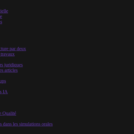
ielle
he
os
acture par deux
 travaux
s juridiques
s articles
oups
es IA
e Qualité
s dans les simulations orales