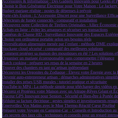
Accessoires & Informatique : Des Gadgets Innovants pour Geeks et 
Choisir le Bon Générateur Électrique pour Votre Maison : Le Jackery
Budget mariage réaliste : postes de dépenses à prévoir
Porte-clés Espion : L’Accessoire Discret pour une Surveillance Effica
Détecteurs de fumée connectés : comparatif et installation
Découvrez notre Collection de Tirelires Originales : Alliez Économie 
Achats en ligne : éviter les arnaques et sécuriser ses transactions
Caméras de Chasse HD : Surveillance Innovante des Espaces Extérieu
Choisir son ordinateur portable selon ses besoins réels
Diversification alimentaire menée par l’enfant : méthode DME expliq
Stockage cloud sécurisé : comparatif des meilleures solutions
Comment protéger sa maison des moustiques en été ? Les solutions ef
Organiser un mariage écoresponsable sans compromettre l’élégance
Batch cooking : préparer ses repas de la semaine en 2 heures
Trouver des chantiers en tant qu’artisan indépendant
Découvrez les Orgonites du Zodiaque : Élevez votre Énergie avec la
Devenir auto-entrepreneur artisan : démarches administratives simplif
Installer des prises USB murales : tutoriel pratique et sécuritaire
YouTube to MP4 : La méthode simple pour télécharger des vidéos en to
Décorez et Protégez votre Maison avec un Attrape-Rêves Géant et Écl
Traceur GPS Innovant pour Seniors : Sécurité et Bien-être à Portée d
Réduire sa facture électrique : gestes simples et investissements rentab
Émerveillez Vos Matins avec le Mug Thermo-Réactif Cœur Pixélisé
Préparer votre Voyage en Camping-Car : Conseils et Introduction a
Les secrets des faux cils : techniques et conseils pour un regard inten