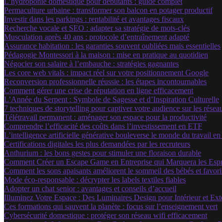
L’hydroponie domestique pour débutants : guide complet
Permaculture urbaine : transformer son balcon en potager productif
Investir dans les parkings : rentabilité et avantages fiscaux
Recherche vocale et SEO : adapter sa stratégie de mots-clés
Musculation après 40 ans : protocole d’entraînement adapté
Assurance habitation : les garanties souvent oubliées mais essentielles
Pédagogie Montessori à la maison : mise en pratique au quotidien
Négocier son salaire à l’embauche : stratégies gagnantes
Les core web vitals : impact réel sur votre positionnement Google
Reconversion professionnelle réussie : les étapes incontournables
Comment gérer une crise de réputation en ligne efficacement
L’Année du Serpent : Symbole de Sagesse et d’Inspiration Culturelle
7 techniques de storytelling pour captiver votre audience sur les rése
Télétravail permanent : aménager son espace pour la productivité
Comprendre l’efficacité des coûts dans l’investissement en ETF
L’intelligence artificielle générative bouleverse le monde du travail e
Certifications digitales les plus demandées par les recruteurs
Anthurium : les bons gestes pour stimuler une floraison durable
Comment Créer un Escape Game en Entreprise qui Marquera les Espr
Comment les sons apaisants améliorent le sommeil des bébés et favor
Mode éco-responsable : décrypter les labels textiles fiables
Adopter un chat senior : avantages et conseils d’accueil
Illuminez Votre Espace : Des Luminaires Design pour Intérieur et Ext
Ces formations qui sauvent la planète : focus sur l’enseignement vert
Cybersécurité domestique : protéger son réseau wifi efficacement