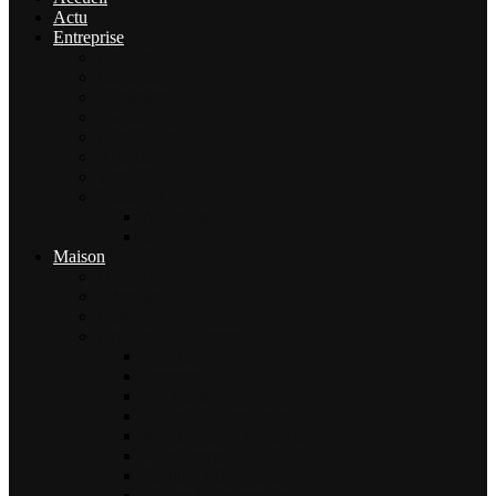
Actu
Entreprise
Finance
Immobilier
Commerce
Assurance
Agriculture
Artisanat
Textile
Transport
Automobile
Moto
Maison
Décoration
Bricolage
Cuisine
Artisans & Bâtiment
Plomberie
Serrurerie
Électricité
Rénovation intérieure
Menuiserie / Charpente
Maçonnerie
Peinture / Décoration
Toiture & couverture