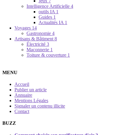
Jeux
7
Intelligence Artificielle
4
outils IA
1
Guides
1
Actualités IA
1
Voyages
14
Gastronomie
4
Artisans & Bâtiment
8
Électricité
3
Maçonnerie
1
Toiture & couverture
1
MENU
Accueil
Publier un article
Annuaire
Mentions Légales
Signaler un contenu illicite
Contact
BUZZ