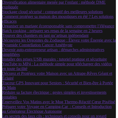
Diversification alimentaire menée par l’enfant : méthode DME
expliquée
Stockage cloud sécurisé : comparatif des meilleures solutions
Comment protéger sa maison des moustiques en été ? Les solutions
efficaces
Organiser un mariage écoresponsable sans compromettre l’élégance
Batch cooking : préparer ses repas de la semaine en 2 heures
Trouver des chantiers en tant qu’artisan indépendant
Découvrez les Orgonites du Zodiaque : Élevez votre Énergie avec la
Pyramide Constellation Cancer Améthyste
Devenir auto-entrepreneur artisan : démarches administratives
simplifiées
Installer des prises USB murales : tutoriel pratique et sécuritaire
YouTube to MP4 : La méthode simple pour télécharger des vidéos
en toute facilité
Décorez et Protégez votre Maison avec un Attrape-Rêves Géant et
Éclairé
Traceur GPS Innovant pour Seniors : Sécurité et Bien-être à Portée
de Main
Réduire sa facture électrique : gestes simples et investissements
rentables
Émerveillez Vos Matins avec le Mug Thermo-Réactif Cœur Pixélisé
Préparer votre Voyage en Camping-Car : Conseils et Introduction
au Générateur Électrique Autonome
Les secrets des faux cils : techniques et conseils pour un regard