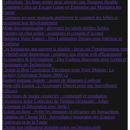
Anthurium : les bons gestes pour stimuler une floraison durable
Comment Créer un Escape Game en Entreprise qui Marquera les
Esprits
Comment les sons apaisants améliorent le sommeil des bébés et
favorisent leur développement
Mode éco-responsable : décrypter les labels textiles fiables
Adopter un chat senior : avantages et conseils d’accueil
Illuminez Votre Espace : Des Luminaires Design pour Intérieur et
Extérieur
Ces formations qui sauvent la planète : focus sur l’enseignement vert
Cybersécurité domestique : protéger son réseau wifi efficacement
Accessoires & Informatique : Des Gadgets Innovants pour Geeks et
Passionnés de Technologie
Choisir le Bon Générateur Électrique pour Votre Maison : Le
Jackery Générateur Solaire 2000 v2
Budget mariage réaliste : postes de dépenses à prévoir
Porte-clés Espion : L’Accessoire Discret pour une Surveillance
Efficace
Détecteurs de fumée connectés : comparatif et installation
Découvrez notre Collection de Tirelires Originales : Alliez
Économie et Décoration avec Style !
Achats en ligne : éviter les arnaques et sécuriser ses transactions
Caméras de Chasse HD : Surveillance Innovante des Espaces
Extérieurs et de la Faune
Choisir son ordinateur portable selon ses besoins réels