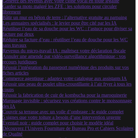
Générez des revenus avec votre clone vocal en toute légalité
Garder sa moto malgré les ZFE : les solutions pour circuler
librement
Bâtir un mur en béton de terre : l’alternative gratuite au parpaing
Les annuaires spécialisés : le levier pour être cité par les IA
Réutiliser l’eau de sa douche pour les WC : l’astuce pour diviser sa
facture par deux
Réduire sa facture d’eau : réutiliser l’eau de douche pour les WC
sans travaux
Revenus du micro-travail IA : maîtrisez votre déclaration fiscale
Annuler une amende par vidéo-surveillance algorithmique : vos
recours juridiques
Réussir l’intégration du passeport numérique des produits sur vos
fiches articles
Commerce agentique : adaptez votre catalogue aux assistants IA
Réussir une peau de poulet ultra-croustillante à l’air fryer à tous les
coups
Réussir la fabrication de cuir de kombucha pour la maroquinerie
Marquage invisible : sécurisez vos créations contre le moissonnage
des IA
Couvrir sa terrasse avec un voile d’ombrage : le guide complet
5 signes que votre toiture a besoin d’une intervention urgente
Éventail noir : guide complet pour choisir le modèle idéal
Découvrez l’Univers Fourniture de Bureau Pro et Cahiers Scolaires
de Qualité