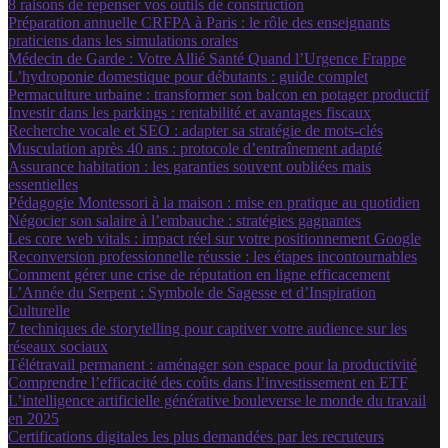
8 raisons de repenser vos outils de construction
Préparation annuelle CRFPA à Paris : le rôle des enseignants
praticiens dans les simulations orales
Médecin de Garde : Votre Allié Santé Quand l’Urgence Frappe
L’hydroponie domestique pour débutants : guide complet
Permaculture urbaine : transformer son balcon en potager productif
Investir dans les parkings : rentabilité et avantages fiscaux
Recherche vocale et SEO : adapter sa stratégie de mots-clés
Musculation après 40 ans : protocole d’entraînement adapté
Assurance habitation : les garanties souvent oubliées mais
essentielles
Pédagogie Montessori à la maison : mise en pratique au quotidien
Négocier son salaire à l’embauche : stratégies gagnantes
Les core web vitals : impact réel sur votre positionnement Google
Reconversion professionnelle réussie : les étapes incontournables
Comment gérer une crise de réputation en ligne efficacement
L’Année du Serpent : Symbole de Sagesse et d’Inspiration
Culturelle
7 techniques de storytelling pour captiver votre audience sur les
réseaux sociaux
Télétravail permanent : aménager son espace pour la productivité
Comprendre l’efficacité des coûts dans l’investissement en ETF
L’intelligence artificielle générative bouleverse le monde du travail
en 2025
Certifications digitales les plus demandées par les recruteurs