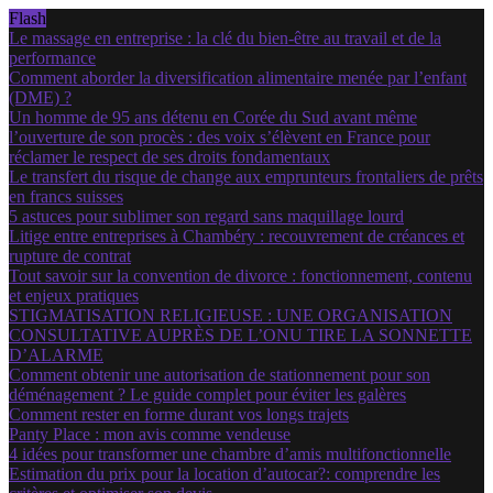
Flash
Le massage en entreprise : la clé du bien-être au travail et de la
performance
Comment aborder la diversification alimentaire menée par l’enfant
(DME) ?
Un homme de 95 ans détenu en Corée du Sud avant même
l’ouverture de son procès : des voix s’élèvent en France pour
réclamer le respect de ses droits fondamentaux
Le transfert du risque de change aux emprunteurs frontaliers de prêts
en francs suisses
5 astuces pour sublimer son regard sans maquillage lourd
Litige entre entreprises à Chambéry : recouvrement de créances et
rupture de contrat
Tout savoir sur la convention de divorce : fonctionnement, contenu
et enjeux pratiques
STIGMATISATION RELIGIEUSE : UNE ORGANISATION
CONSULTATIVE AUPRÈS DE L’ONU TIRE LA SONNETTE
D’ALARME
Comment obtenir une autorisation de stationnement pour son
déménagement ? Le guide complet pour éviter les galères
Comment rester en forme durant vos longs trajets
Panty Place : mon avis comme vendeuse
4 idées pour transformer une chambre d’amis multifonctionnelle
Estimation du prix pour la location d’autocar?: comprendre les