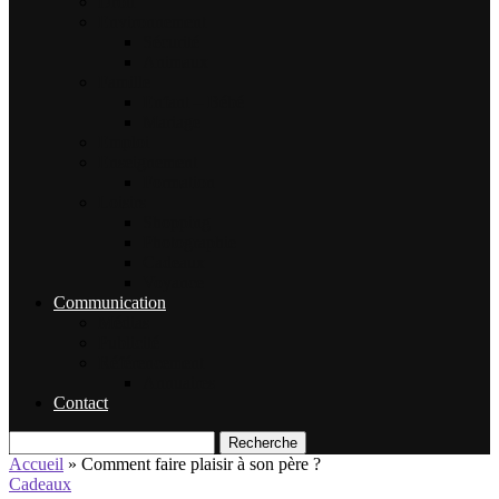
Droit
Environnement
Sécurité
Animaux
Famille
Enfant – Bébé
Mariage
Emploi
Enseignement
Formation
Loisirs
Shopping
Photographie
Cadeaux
Voyance
Communication
Médias
Publicité
Référencement
Annuaires
Contact
Recherche
Accueil
»
Comment faire plaisir à son père ?
Cadeaux