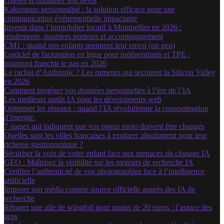
critères et optimiser son devis
Kakemono personnalisé : la solution efficace pour une
communication événementielle impactante
Investir dans l’immobilier locatif à Montpellier en 2026 :
rendements, quartiers porteurs et accompagnement
CM1 : quand nos enfants prennent leur envol (un peu)
Logiciel de facturation en ligne pour indépendants et TPE :
pourquoi franchir le pas en 2026
Le rachat d’Anthropic ? Les rumeurs qui secouent la Silicon Valley
en 2026
Comment protéger vos données personnelles à l’ère de l’IA
Les meilleurs outils IA pour les développeurs web
Optimiser les réseaux : quand l’IA révolutionne la consommation
d’énergie.
7 signes qui indiquent que vos pneus moto doivent être changés
Quelles sont les villes françaises à explorer absolument pour leur
richesse gastronomique ?
Sécuriser la voix de votre enfant face aux menaces du clonage IA
GEO : Maîtrisez la visibilité sur les moteurs de recherche IA
Certifier l’authenticité de vos photographies face à l’intelligence
artificielle
Imposer son média comme source officielle auprès des IA de
recherche
Réparer une aile de wingfoil pour moins de 20 euros : l’astuce des
pros