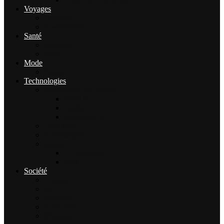
Voyages
Tourisme
Gastronomie
Santé
Bien-être
Sport
Mode
Beauté
Technologies
Intelligence Artificielle
outils IA
Guides
Actualités IA
High-tech
Informatique
Internet
E-Commerce
Jeux
Société
Culture
Art
Sciences
Économie
Musique