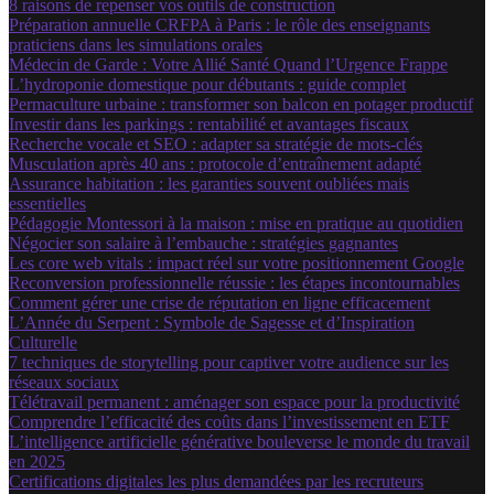
8 raisons de repenser vos outils de construction
Préparation annuelle CRFPA à Paris : le rôle des enseignants
praticiens dans les simulations orales
Médecin de Garde : Votre Allié Santé Quand l’Urgence Frappe
L’hydroponie domestique pour débutants : guide complet
Permaculture urbaine : transformer son balcon en potager productif
Investir dans les parkings : rentabilité et avantages fiscaux
Recherche vocale et SEO : adapter sa stratégie de mots-clés
Musculation après 40 ans : protocole d’entraînement adapté
Assurance habitation : les garanties souvent oubliées mais
essentielles
Pédagogie Montessori à la maison : mise en pratique au quotidien
Négocier son salaire à l’embauche : stratégies gagnantes
Les core web vitals : impact réel sur votre positionnement Google
Reconversion professionnelle réussie : les étapes incontournables
Comment gérer une crise de réputation en ligne efficacement
L’Année du Serpent : Symbole de Sagesse et d’Inspiration
Culturelle
7 techniques de storytelling pour captiver votre audience sur les
réseaux sociaux
Télétravail permanent : aménager son espace pour la productivité
Comprendre l’efficacité des coûts dans l’investissement en ETF
L’intelligence artificielle générative bouleverse le monde du travail
en 2025
Certifications digitales les plus demandées par les recruteurs