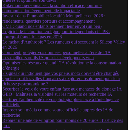
critères et optimiser son devis
Kakemono personnalisé : la solution efficace pour une
communication événementielle impactante
Investir dans l’immobilier locatif à Montpellier en 2026 :
rendements, quartiers porteurs et accompagnement
CM1 : quand nos enfants prennent leur envol (un peu)
Logiciel de facturation en ligne pour indépendants et TPE :
pourquoi franchir le pas en 2026
Le rachat d’Anthropic ? Les rumeurs qui secouent la Silicon Valley
en 2026
Comment protéger vos données personnelles à l’ère de l’IA
Les meilleurs outils IA pour les développeurs web
Optimiser les réseaux : quand l’IA révolutionne la consommation
d’énergie.
7 signes qui indiquent que vos pneus moto doivent être changés
Quelles sont les villes françaises à explorer absolument pour leur
richesse gastronomique ?
Sécuriser la voix de votre enfant face aux menaces du clonage IA
GEO : Maîtrisez la visibilité sur les moteurs de recherche IA
Certifier l’authenticité de vos photographies face à l’intelligence
artificielle
Imposer son média comme source officielle auprès des IA de
recherche
Réparer une aile de wingfoil pour moins de 20 euros : l’astuce des
pros