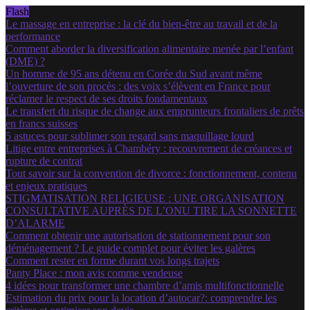
Flash
Le massage en entreprise : la clé du bien-être au travail et de la
performance
Comment aborder la diversification alimentaire menée par l’enfant
(DME) ?
Un homme de 95 ans détenu en Corée du Sud avant même
l’ouverture de son procès : des voix s’élèvent en France pour
réclamer le respect de ses droits fondamentaux
Le transfert du risque de change aux emprunteurs frontaliers de prêts
en francs suisses
5 astuces pour sublimer son regard sans maquillage lourd
Litige entre entreprises à Chambéry : recouvrement de créances et
rupture de contrat
Tout savoir sur la convention de divorce : fonctionnement, contenu
et enjeux pratiques
STIGMATISATION RELIGIEUSE : UNE ORGANISATION
CONSULTATIVE AUPRÈS DE L’ONU TIRE LA SONNETTE
D’ALARME
Comment obtenir une autorisation de stationnement pour son
déménagement ? Le guide complet pour éviter les galères
Comment rester en forme durant vos longs trajets
Panty Place : mon avis comme vendeuse
4 idées pour transformer une chambre d’amis multifonctionnelle
Estimation du prix pour la location d’autocar?: comprendre les