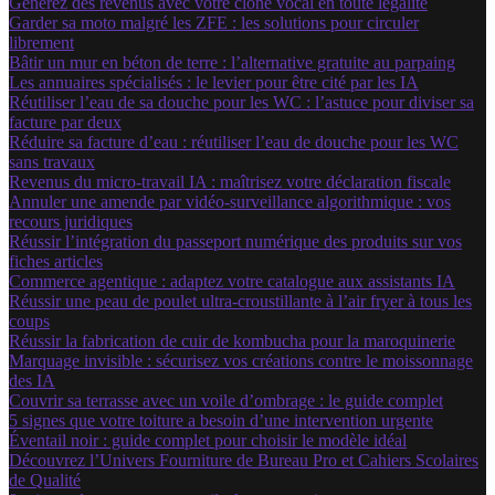
Générez des revenus avec votre clone vocal en toute légalité
Garder sa moto malgré les ZFE : les solutions pour circuler
librement
Bâtir un mur en béton de terre : l’alternative gratuite au parpaing
Les annuaires spécialisés : le levier pour être cité par les IA
Réutiliser l’eau de sa douche pour les WC : l’astuce pour diviser sa
facture par deux
Réduire sa facture d’eau : réutiliser l’eau de douche pour les WC
sans travaux
Revenus du micro-travail IA : maîtrisez votre déclaration fiscale
Annuler une amende par vidéo-surveillance algorithmique : vos
recours juridiques
Réussir l’intégration du passeport numérique des produits sur vos
fiches articles
Commerce agentique : adaptez votre catalogue aux assistants IA
Réussir une peau de poulet ultra-croustillante à l’air fryer à tous les
coups
Réussir la fabrication de cuir de kombucha pour la maroquinerie
Marquage invisible : sécurisez vos créations contre le moissonnage
des IA
Couvrir sa terrasse avec un voile d’ombrage : le guide complet
5 signes que votre toiture a besoin d’une intervention urgente
Éventail noir : guide complet pour choisir le modèle idéal
Découvrez l’Univers Fourniture de Bureau Pro et Cahiers Scolaires
de Qualité