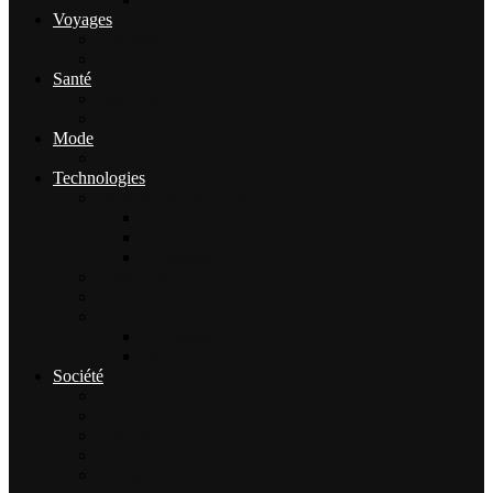
Voyages
Tourisme
Gastronomie
Santé
Bien-être
Sport
Mode
Beauté
Technologies
Intelligence Artificielle
outils IA
Guides
Actualités IA
High-tech
Informatique
Internet
E-Commerce
Jeux
Société
Culture
Art
Sciences
Économie
Musique