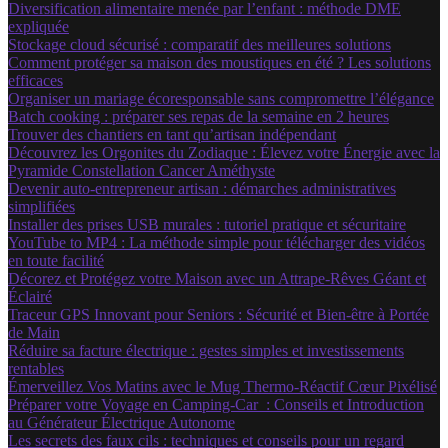
Diversification alimentaire menée par l’enfant : méthode DME
expliquée
Stockage cloud sécurisé : comparatif des meilleures solutions
Comment protéger sa maison des moustiques en été ? Les solutions
efficaces
Organiser un mariage écoresponsable sans compromettre l’élégance
Batch cooking : préparer ses repas de la semaine en 2 heures
Trouver des chantiers en tant qu’artisan indépendant
Découvrez les Orgonites du Zodiaque : Élevez votre Énergie avec la
Pyramide Constellation Cancer Améthyste
Devenir auto-entrepreneur artisan : démarches administratives
simplifiées
Installer des prises USB murales : tutoriel pratique et sécuritaire
YouTube to MP4 : La méthode simple pour télécharger des vidéos
en toute facilité
Décorez et Protégez votre Maison avec un Attrape-Rêves Géant et
Éclairé
Traceur GPS Innovant pour Seniors : Sécurité et Bien-être à Portée
de Main
Réduire sa facture électrique : gestes simples et investissements
rentables
Émerveillez Vos Matins avec le Mug Thermo-Réactif Cœur Pixélisé
Préparer votre Voyage en Camping-Car : Conseils et Introduction
au Générateur Électrique Autonome
Les secrets des faux cils : techniques et conseils pour un regard