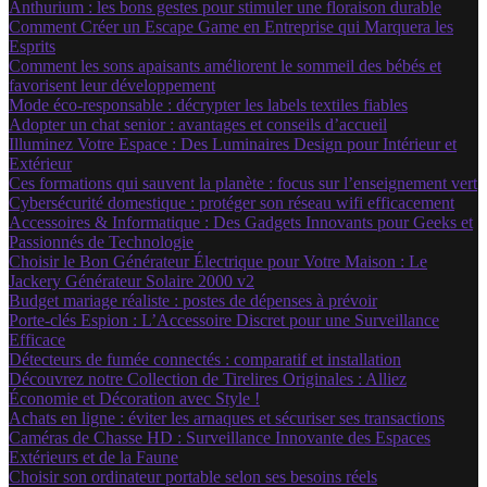
Anthurium : les bons gestes pour stimuler une floraison durable
Comment Créer un Escape Game en Entreprise qui Marquera les
Esprits
Comment les sons apaisants améliorent le sommeil des bébés et
favorisent leur développement
Mode éco-responsable : décrypter les labels textiles fiables
Adopter un chat senior : avantages et conseils d’accueil
Illuminez Votre Espace : Des Luminaires Design pour Intérieur et
Extérieur
Ces formations qui sauvent la planète : focus sur l’enseignement vert
Cybersécurité domestique : protéger son réseau wifi efficacement
Accessoires & Informatique : Des Gadgets Innovants pour Geeks et
Passionnés de Technologie
Choisir le Bon Générateur Électrique pour Votre Maison : Le
Jackery Générateur Solaire 2000 v2
Budget mariage réaliste : postes de dépenses à prévoir
Porte-clés Espion : L’Accessoire Discret pour une Surveillance
Efficace
Détecteurs de fumée connectés : comparatif et installation
Découvrez notre Collection de Tirelires Originales : Alliez
Économie et Décoration avec Style !
Achats en ligne : éviter les arnaques et sécuriser ses transactions
Caméras de Chasse HD : Surveillance Innovante des Espaces
Extérieurs et de la Faune
Choisir son ordinateur portable selon ses besoins réels