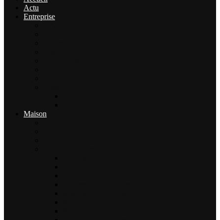
Actu
Entreprise
Finance
Immobilier
Commerce
Assurance
Agriculture
Artisanat
Textile
Transport
Automobile
Moto
Maison
Décoration
Bricolage
Cuisine
Artisans & Bâtiment
Plomberie
Serrurerie
Électricité
Rénovation intérieure
Menuiserie / Charpente
Maçonnerie
Peinture / Décoration
Toiture & couverture