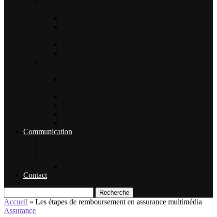
Droit
Environnement
Sécurité
Animaux
Famille
Enfant – Bébé
Mariage
Emploi
Enseignement
Formation
Loisirs
Shopping
Photographie
Cadeaux
Voyance
Communication
Médias
Publicité
Référencement
Annuaires
Contact
Recherche
Accueil
»
Les étapes de remboursement en assurance multimédia
Assurance