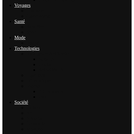
Voyages
Tourisme
Gastronomie
Santé
Bien-être
Sport
Mode
Beauté
Technologies
Intelligence Artificielle
outils IA
Guides
Actualités IA
High-tech
Informatique
Internet
E-Commerce
Jeux
Société
Culture
Art
Sciences
Économie
Musique