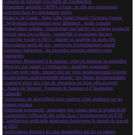
8 raisons de repenser vos outils de construction
Préparation annuelle CRFPA à Paris : le rôle des enseignants
praticiens dans les simulations orales
Médecin de Garde : Votre Allié Santé Quand l’Urgence Frappe
L’hydroponie domestique pour débutants : guide complet
Permaculture urbaine : transformer son balcon en potager productif
Investir dans les parkings : rentabilité et avantages fiscaux
Recherche vocale et SEO : adapter sa stratégie de mots-clés
Musculation après 40 ans : protocole d’entraînement adapté
Assurance habitation : les garanties souvent oubliées mais
essentielles
Pédagogie Montessori à la maison : mise en pratique au quotidien
Négocier son salaire à l’embauche : stratégies gagnantes
Les core web vitals : impact réel sur votre positionnement Google
Reconversion professionnelle réussie : les étapes incontournables
Comment gérer une crise de réputation en ligne efficacement
L’Année du Serpent : Symbole de Sagesse et d’Inspiration
Culturelle
7 techniques de storytelling pour captiver votre audience sur les
réseaux sociaux
Télétravail permanent : aménager son espace pour la productivité
Comprendre l’efficacité des coûts dans l’investissement en ETF
L’intelligence artificielle générative bouleverse le monde du travail
en 2025
Certifications digitales les plus demandées par les recruteurs