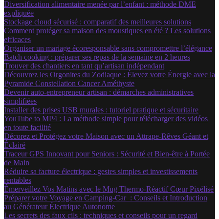
Diversification alimentaire menée par l’enfant : méthode DME
expliquée
Stockage cloud sécurisé : comparatif des meilleures solutions
Comment protéger sa maison des moustiques en été ? Les solutions
efficaces
Organiser un mariage écoresponsable sans compromettre l’élégance
Batch cooking : préparer ses repas de la semaine en 2 heures
Trouver des chantiers en tant qu’artisan indépendant
Découvrez les Orgonites du Zodiaque : Élevez votre Énergie avec la
Pyramide Constellation Cancer Améthyste
Devenir auto-entrepreneur artisan : démarches administratives
simplifiées
Installer des prises USB murales : tutoriel pratique et sécuritaire
YouTube to MP4 : La méthode simple pour télécharger des vidéos
en toute facilité
Décorez et Protégez votre Maison avec un Attrape-Rêves Géant et
Éclairé
Traceur GPS Innovant pour Seniors : Sécurité et Bien-être à Portée
de Main
Réduire sa facture électrique : gestes simples et investissements
rentables
Émerveillez Vos Matins avec le Mug Thermo-Réactif Cœur Pixélisé
Préparer votre Voyage en Camping-Car : Conseils et Introduction
au Générateur Électrique Autonome
Les secrets des faux cils : techniques et conseils pour un regard