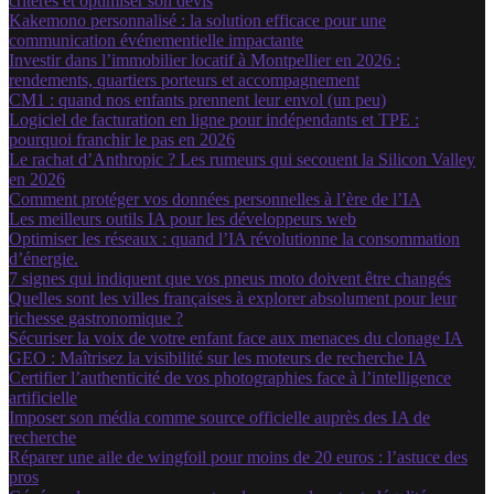
critères et optimiser son devis
Kakemono personnalisé : la solution efficace pour une
communication événementielle impactante
Investir dans l’immobilier locatif à Montpellier en 2026 :
rendements, quartiers porteurs et accompagnement
CM1 : quand nos enfants prennent leur envol (un peu)
Logiciel de facturation en ligne pour indépendants et TPE :
pourquoi franchir le pas en 2026
Le rachat d’Anthropic ? Les rumeurs qui secouent la Silicon Valley
en 2026
Comment protéger vos données personnelles à l’ère de l’IA
Les meilleurs outils IA pour les développeurs web
Optimiser les réseaux : quand l’IA révolutionne la consommation
d’énergie.
7 signes qui indiquent que vos pneus moto doivent être changés
Quelles sont les villes françaises à explorer absolument pour leur
richesse gastronomique ?
Sécuriser la voix de votre enfant face aux menaces du clonage IA
GEO : Maîtrisez la visibilité sur les moteurs de recherche IA
Certifier l’authenticité de vos photographies face à l’intelligence
artificielle
Imposer son média comme source officielle auprès des IA de
recherche
Réparer une aile de wingfoil pour moins de 20 euros : l’astuce des
pros