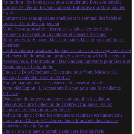
Anthurium : les bons gestes pour stimuler une floraison durable
Comment Créer un Escape Game en Entreprise qui Marquera les
Esprits
Comment les sons apaisants améliorent le sommeil des bébés et
favorisent leur développement
Mode éco-responsable : décrypter les labels textiles fiables
Adopter un chat senior : avantages et conseils d’accueil
Illuminez Votre Espace : Des Luminaires Design pour Intérieur et
Extérieur
Ces formations qui sauvent la planète : focus sur l’enseignement vert
Cybersécurité domestique : protéger son réseau wifi efficacement
Accessoires & Informatique : Des Gadgets Innovants pour Geeks et
Passionnés de Technologie
Choisir le Bon Générateur Électrique pour Votre Maison : Le
Jackery Générateur Solaire 2000 v2
Budget mariage réaliste : postes de dépenses à prévoir
Porte-clés Espion : L’Accessoire Discret pour une Surveillance
Efficace
Détecteurs de fumée connectés : comparatif et installation
Découvrez notre Collection de Tirelires Originales : Alliez
Économie et Décoration avec Style !
Achats en ligne : éviter les arnaques et sécuriser ses transactions
Caméras de Chasse HD : Surveillance Innovante des Espaces
Extérieurs et de la Faune
Choisir son ordinateur portable selon ses besoins réels