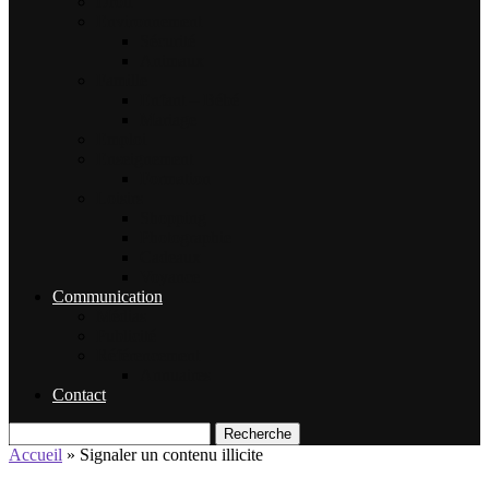
Droit
Environnement
Sécurité
Animaux
Famille
Enfant – Bébé
Mariage
Emploi
Enseignement
Formation
Loisirs
Shopping
Photographie
Cadeaux
Voyance
Communication
Médias
Publicité
Référencement
Annuaires
Contact
Recherche
Accueil
»
Signaler un contenu illicite