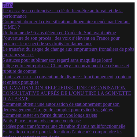
Flash
Le massage en entreprise : la clé du bien-être au travail et de la
performance
Comment aborder la diversification alimentaire menée par l’enfant
(DME) ?
Un homme de 95 ans détenu en Corée du Sud avant même
l’ouverture de son procès : des voix s’élèvent en France pour
réclamer le respect de ses droits fondamentaux
Le transfert du risque de change aux emprunteurs frontaliers de prêts
en francs suisses
5 astuces pour sublimer son regard sans maquillage lourd
Litige entre entreprises à Chambéry : recouvrement de créances et
rupture de contrat
Tout savoir sur la convention de divorce : fonctionnement, contenu
et enjeux pratiques
STIGMATISATION RELIGIEUSE : UNE ORGANISATION
CONSULTATIVE AUPRÈS DE L’ONU TIRE LA SONNETTE
D’ALARME
Comment obtenir une autorisation de stationnement pour son
déménagement ? Le guide complet pour éviter les galères
Comment rester en forme durant vos longs trajets
Panty Place : mon avis comme vendeuse
4 idées pour transformer une chambre d’amis multifonctionnelle
Estimation du prix pour la location d’autocar?: comprendre les