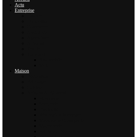
Actu
Entreprise
Finance
Immobilier
Commerce
Assurance
Agriculture
Artisanat
Textile
Transport
Automobile
Moto
Maison
Décoration
Bricolage
Cuisine
Artisans & Bâtiment
Plomberie
Serrurerie
Électricité
Rénovation intérieure
Menuiserie / Charpente
Maçonnerie
Peinture / Décoration
Toiture & couverture