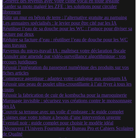
Générez des revenus avec votre clone vocal en toute légalité
Garder sa moto malgré les ZFE : les solutions pour circuler
librement
Bâtir un mur en béton de terre : l’alternative gratuite au parpaing
Les annuaires spécialisés : le levier pour être cité par les IA
Réutiliser l’eau de sa douche pour les WC : l’astuce pour diviser sa
facture par deux
Réduire sa facture d’eau : réutiliser l’eau de douche pour les WC
sans travaux
Revenus du micro-travail IA : maîtrisez votre déclaration fiscale
Annuler une amende par vidéo-surveillance algorithmique : vos
recours juridiques
Réussir l’intégration du passeport numérique des produits sur vos
fiches articles
Commerce agentique : adaptez votre catalogue aux assistants IA
Réussir une peau de poulet ultra-croustillante à l’air fryer à tous les
coups
Réussir la fabrication de cuir de kombucha pour la maroquinerie
Marquage invisible : sécurisez vos créations contre le moissonnage
des IA
Couvrir sa terrasse avec un voile d’ombrage : le guide complet
5 signes que votre toiture a besoin d’une intervention urgente
Éventail noir : guide complet pour choisir le modèle idéal
Découvrez l’Univers Fourniture de Bureau Pro et Cahiers Scolaires
de Qualité